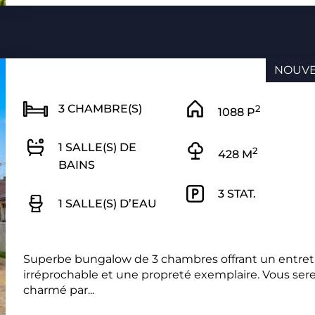
NOUV
3 CHAMBRE(S)
2
1088 P
1 SALLE(S) DE
2
428 M
BAINS
3 STAT.
1 SALLE(S) D’EAU
Superbe bungalow de 3 chambres offrant un entret
irréprochable et une propreté exemplaire. Vous ser
charmé par...