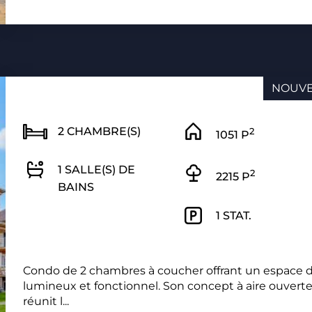
NOUV
2 CHAMBRE(S)
2
1051 P
1 SALLE(S) DE
2
2215 P
BAINS
1 STAT.
Condo de 2 chambres à coucher offrant un espace d
lumineux et fonctionnel. Son concept à aire ouvert
réunit l...