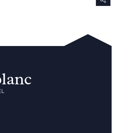
lanc
EL