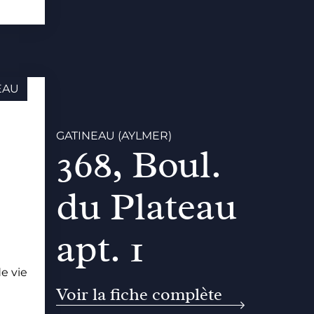
EAU
GATINEAU (AYLMER)
368, Boul.
du Plateau
apt. 1
e vie
e
Voir la fiche complète