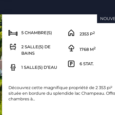
NOUV
5 CHAMBRE(S)
2
2353 P
2 SALLE(S) DE
2
1768 M
BAINS
6 STAT.
1 SALLE(S) D’EAU
Découvrez cette magnifique propriété de 2 353 pi²
située en bordure du splendide lac Champeau. Offra
chambres à...