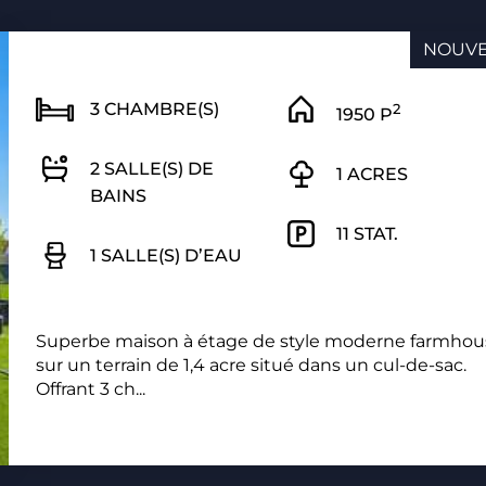
NOUV
3 CHAMBRE(S)
2
1950 P
2 SALLE(S) DE
1 ACRES
BAINS
11 STAT.
1 SALLE(S) D’EAU
Superbe maison à étage de style moderne farmhou
sur un terrain de 1,4 acre situé dans un cul-de-sac.
Offrant 3 ch...