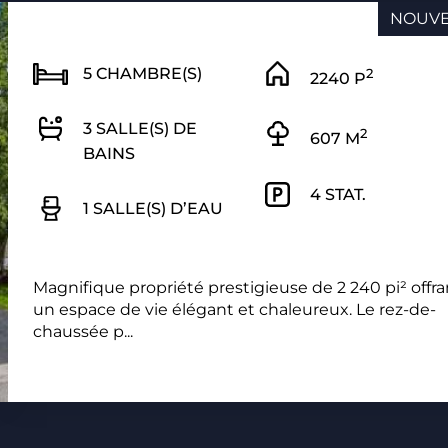
NOUV
5 CHAMBRE(S)
2
2240 P
3 SALLE(S) DE
2
607 M
BAINS
4 STAT.
1 SALLE(S) D’EAU
Magnifique propriété prestigieuse de 2 240 pi² offra
un espace de vie élégant et chaleureux. Le rez-de-
chaussée p...