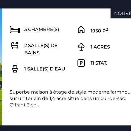
NOUV
3 CHAMBRE(S)
2
1950 P
2 SALLE(S) DE
1 ACRES
BAINS
11 STAT.
1 SALLE(S) D’EAU
Superbe maison à étage de style moderne farmhou
sur un terrain de 1,4 acre situé dans un cul-de-sac.
Offrant 3 ch...