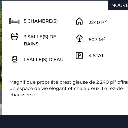
NOUV
5 CHAMBRE(S)
2
2240 P
3 SALLE(S) DE
2
607 M
BAINS
4 STAT.
1 SALLE(S) D’EAU
Magnifique propriété prestigieuse de 2 240 pi² offra
un espace de vie élégant et chaleureux. Le rez-de-
chaussée p...