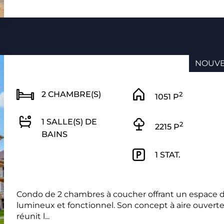
NOUV
2 CHAMBRE(S)
2
1051 P
1 SALLE(S) DE
2
2215 P
BAINS
1 STAT.
Condo de 2 chambres à coucher offrant un espace d
lumineux et fonctionnel. Son concept à aire ouvert
réunit l...