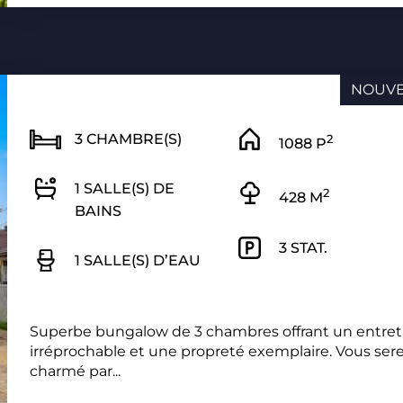
NOUV
3 CHAMBRE(S)
2
1088 P
1 SALLE(S) DE
2
428 M
BAINS
3 STAT.
1 SALLE(S) D’EAU
Superbe bungalow de 3 chambres offrant un entret
irréprochable et une propreté exemplaire. Vous ser
charmé par...