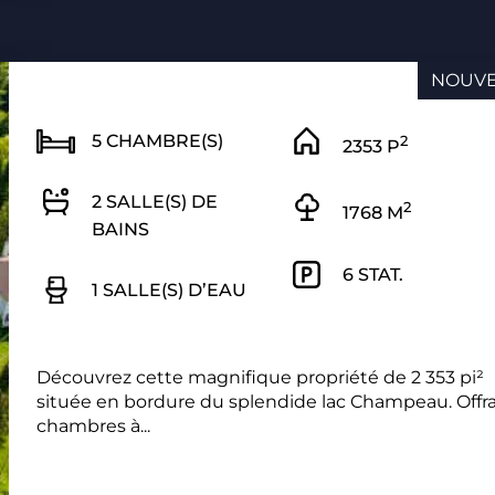
NOUV
5 CHAMBRE(S)
2
2353 P
2 SALLE(S) DE
2
1768 M
BAINS
6 STAT.
1 SALLE(S) D’EAU
Découvrez cette magnifique propriété de 2 353 pi²
située en bordure du splendide lac Champeau. Offra
chambres à...