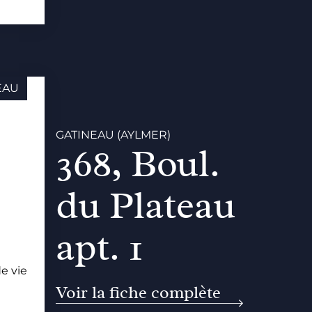
EAU
GATINEAU (AYLMER)
368, Boul.
du Plateau
apt. 1
e vie
e
Voir la fiche complète