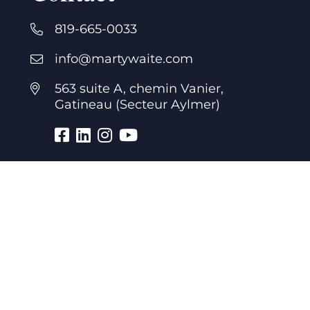
819-665-0033
info@martywaite.com
563 suite A, chemin Vanier,
Gatineau (Secteur Aylmer)
Heures d’ouverture
7 jours par semaine
24 heures par jour
Bureau
Lundi au vendredi : 8h à 21h