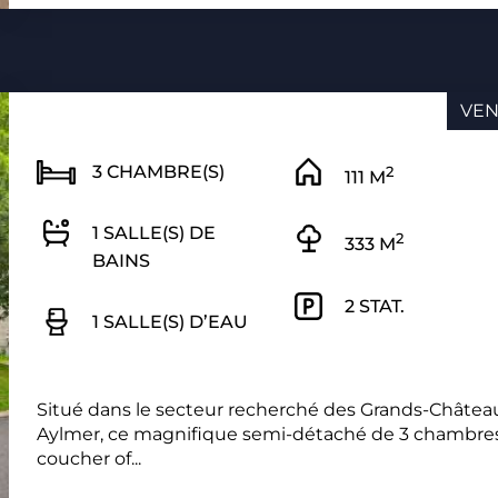
VE
3 CHAMBRE(S)
2
111 M
1 SALLE(S) DE
2
333 M
BAINS
2 STAT.
1 SALLE(S) D’EAU
Situé dans le secteur recherché des Grands-Châtea
Aylmer, ce magnifique semi-détaché de 3 chambre
coucher of...