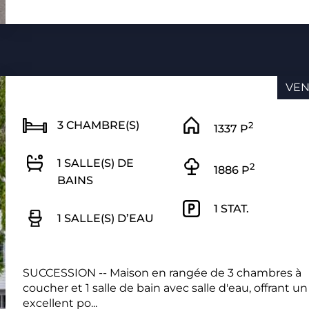
VE
3 CHAMBRE(S)
2
1337 P
1 SALLE(S) DE
2
1886 P
BAINS
1 STAT.
1 SALLE(S) D’EAU
SUCCESSION -- Maison en rangée de 3 chambres à
coucher et 1 salle de bain avec salle d'eau, offrant un
excellent po...