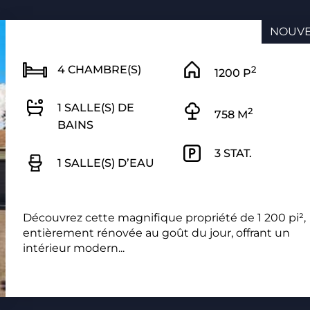
NOUV
4 CHAMBRE(S)
2
1200 P
1 SALLE(S) DE
2
758 M
BAINS
3 STAT.
1 SALLE(S) D’EAU
Découvrez cette magnifique propriété de 1 200 pi²,
entièrement rénovée au goût du jour, offrant un
intérieur modern...