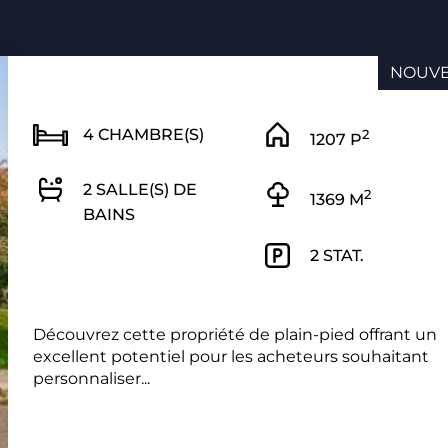
NOUV
4 CHAMBRE(S)
2
1207 P
2 SALLE(S) DE
2
1369 M
BAINS
2 STAT.
Découvrez cette propriété de plain-pied offrant un
excellent potentiel pour les acheteurs souhaitant
personnaliser...