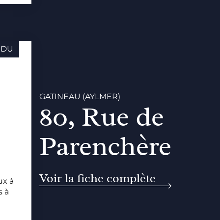
NDU
GATINEAU (AYLMER)
80, Rue de
Parenchère
Voir la fiche complète
ux à
s à