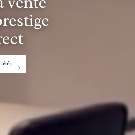
a vente
restige
ect
iétés