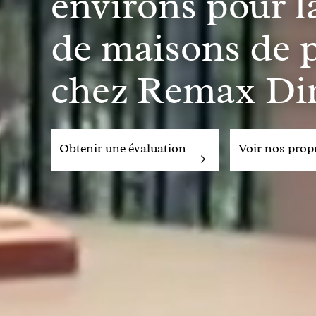
environs pour l
de maisons de p
chez Remax Dir
Obtenir une évaluation
Voir nos propr