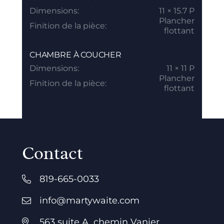
Dimensions:
11 × 15.7 P
Plancher
Finition de la pièce:
flottant
CHAMBRE À COUCHER
Dimensions:
11 × 11 P
Plancher
Finition de la pièce:
flottant
Contact
819-665-0033
info@martywaite.com
563 suite A, chemin Vanier,