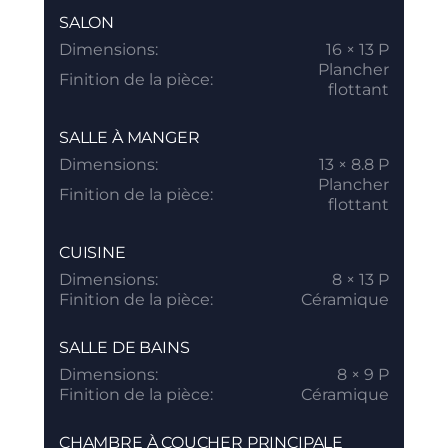
SALON
Dimensions:
16 × 13 P
Plancher
Finition de la pièce:
flottant
SALLE À MANGER
Dimensions:
13 × 8.8 P
Plancher
Finition de la pièce:
flottant
CUISINE
Dimensions:
8 × 13 P
Finition de la pièce:
Céramique
SALLE DE BAINS
Dimensions:
8 × 9 P
Finition de la pièce:
Céramique
CHAMBRE À COUCHER PRINCIPALE