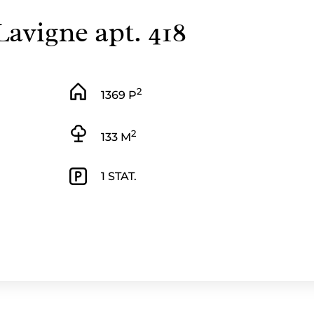
Lavigne apt. 418
2
1369 P
2
133 M
1 STAT.