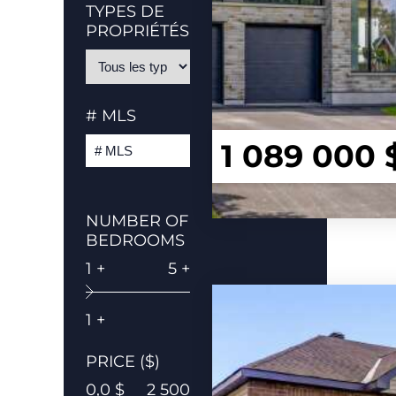
TYPES DE
PROPRIÉTÉS
# MLS
1 089 000 
NUMBER OF
BEDROOMS
1 +
5 +
1 +
PRICE ($)
0,0 $
2 500