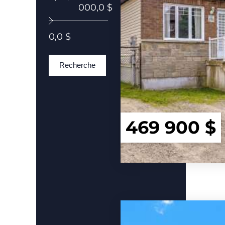
000,0 $
0,0 $
Recherche
469 900 $