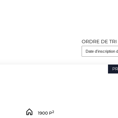
ORDRE DE TRI
NO
PR
2
1900 P