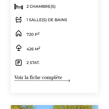
2 CHAMBRE(S)
1 SALLE(S) DE BAINS
2
720 P
2
426 M
2 STAT.
Voir la fiche complète