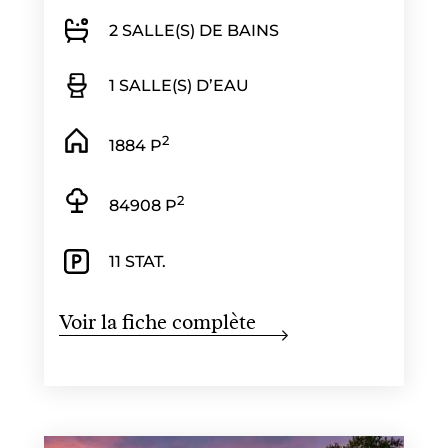
2 SALLE(S) DE BAINS
1 SALLE(S) D’EAU
2
1884 P
2
84908 P
11 STAT.
Voir la fiche complète