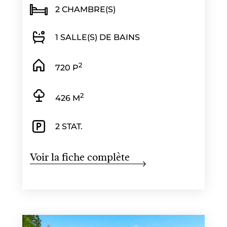
2 CHAMBRE(S)
1 SALLE(S) DE BAINS
2
720 P
2
426 M
2 STAT.
Voir la fiche complète