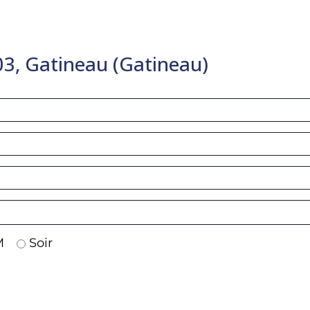
03, Gatineau (Gatineau)
M
Soir