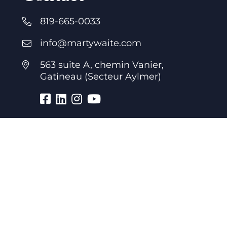
819-665-0033
info@martywaite.com
563 suite A, chemin Vanier,
Gatineau (Secteur Aylmer)
Heures d’ouverture
7 jours par semaine
24 heures par jour
Bureau
Lundi au vendredi : 8h à 21h