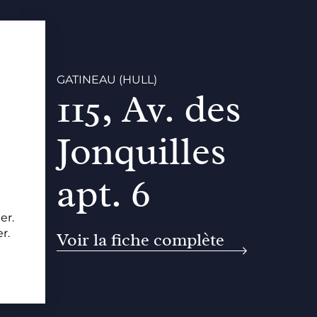
GATINEAU (HULL)
115, Av. des
Jonquilles
apt. 6
er.
r.
Voir la fiche complète