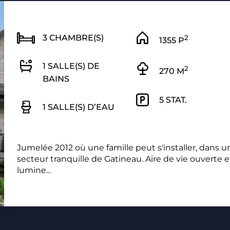
3 CHAMBRE(S)
2
1355 P
1 SALLE(S) DE
2
270 M
BAINS
5 STAT.
1 SALLE(S) D’EAU
Jumelée 2012 où une famille peut s'installer, dans u
secteur tranquille de Gatineau. Aire de vie ouverte e
lumine...