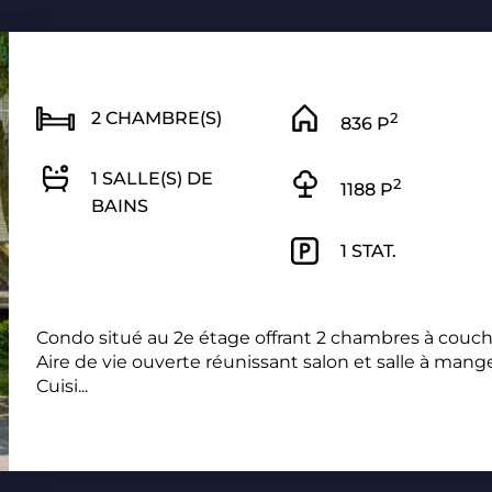
2 CHAMBRE(S)
2
836 P
1 SALLE(S) DE
2
1188 P
BAINS
1 STAT.
Condo situé au 2e étage offrant 2 chambres à couch
Aire de vie ouverte réunissant salon et salle à mange
Cuisi...