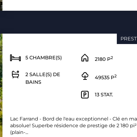
PREST
5 CHAMBRE(S)
2
2180 P
2 SALLE(S) DE
2
49535 P
BAINS
13 STAT.
Lac Farrand - Bord de l'eau exceptionnel - Clé en ma
absolue! Superbe résidence de prestige de 2 180 pi²
(plain-...