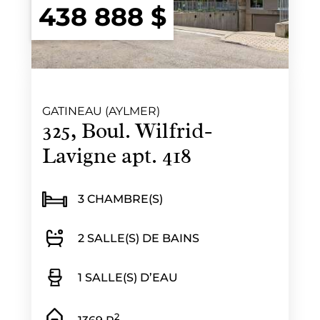
438 888 $
GATINEAU (AYLMER)
325, Boul. Wilfrid-
Lavigne apt. 418
3 CHAMBRE(S)
2 SALLE(S) DE BAINS
1 SALLE(S) D’EAU
2