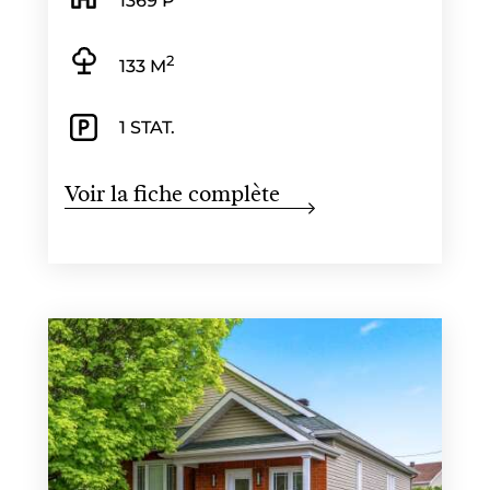
1369 P
2
133 M
1 STAT.
Voir la fiche complète