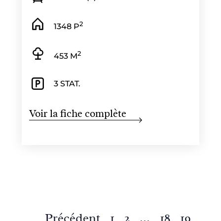
2
1348 P
2
453 M
3 STAT.
Voir la fiche complète
Précédent
1
2
...
18
19