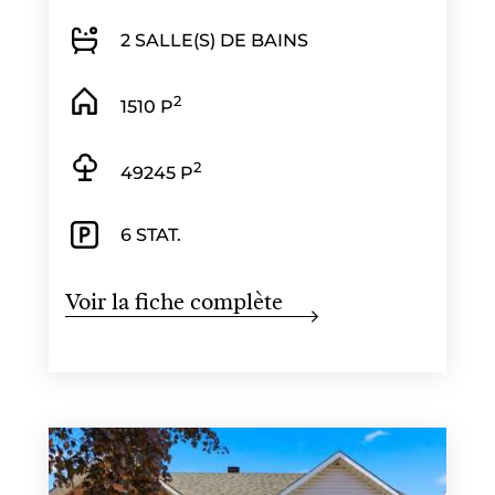
2 SALLE(S) DE BAINS
2
1510 P
2
49245 P
6 STAT.
Voir la fiche complète