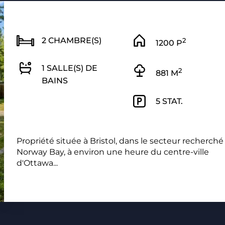
2 CHAMBRE(S)
2
1200 P
1 SALLE(S) DE
2
881 M
BAINS
5 STAT.
Propriété située à Bristol, dans le secteur recherché
Norway Bay, à environ une heure du centre-ville
d'Ottawa...