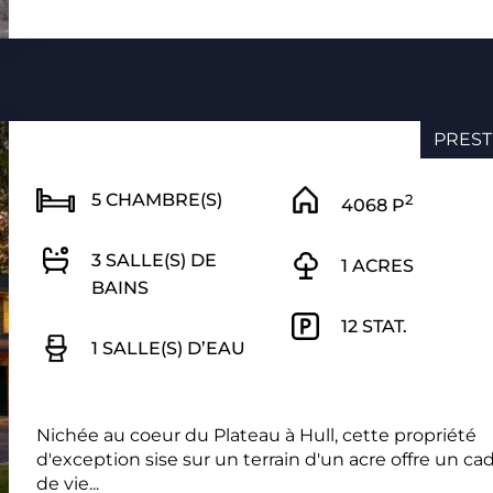
PREST
5 CHAMBRE(S)
2
4068 P
3 SALLE(S) DE
1 ACRES
BAINS
12 STAT.
1 SALLE(S) D’EAU
Nichée au coeur du Plateau à Hull, cette propriété
d'exception sise sur un terrain d'un acre offre un ca
de vie...