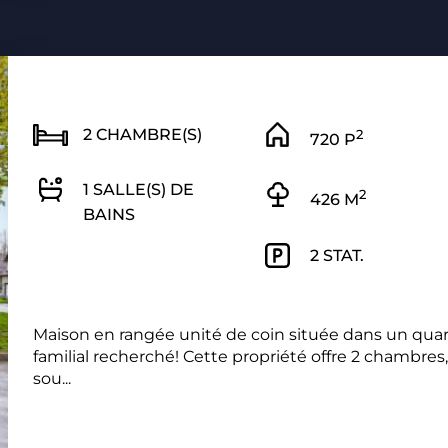
2 CHAMBRE(S)
2
720 P
1 SALLE(S) DE
2
426 M
BAINS
2 STAT.
Maison en rangée unité de coin située dans un quar
familial recherché! Cette propriété offre 2 chambres
sou...