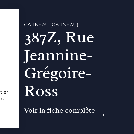
GATINEAU (GATINEAU)
387Z, Rue
Jeannine-
Grégoire-
Ross
tier
, un
Voir la fiche complète