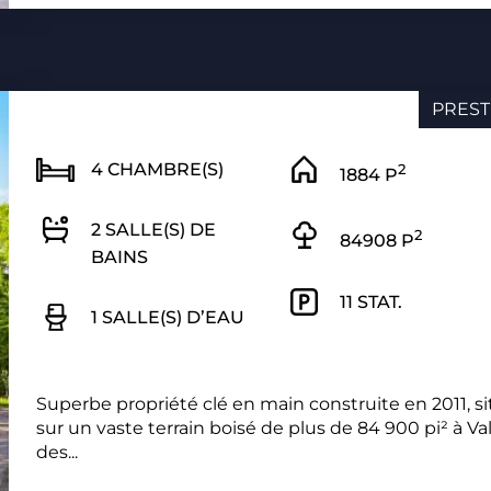
PREST
4 CHAMBRE(S)
2
1884 P
2 SALLE(S) DE
2
84908 P
BAINS
11 STAT.
1 SALLE(S) D’EAU
Superbe propriété clé en main construite en 2011, s
sur un vaste terrain boisé de plus de 84 900 pi² à Val
des...