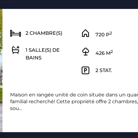
2 CHAMBRE(S)
2
720 P
1 SALLE(S) DE
2
426 M
BAINS
2 STAT.
Maison en rangée unité de coin située dans un quar
familial recherché! Cette propriété offre 2 chambres
sou...